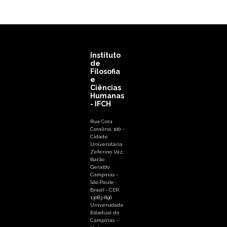
Instituto
de
Filosofia
e
Ciências
Humanas
- IFCH
Rua Cora
Coralina, 100 -
Cidade
Universitária
Zeferino Vaz,
Barão
Geraldo
Campinas -
São Paulo -
Brasil - CEP:
13083-896
Universidade
Estadual de
Campinas -