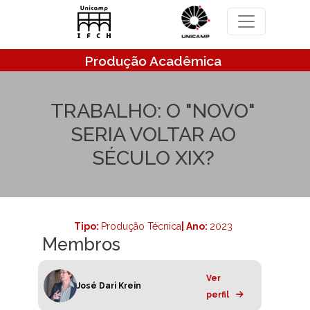
Pular para o conteúdo principal
Produção Acadêmica
TRABALHO: O "NOVO"
SERIA VOLTAR AO
SÉCULO XIX?
Tipo:
Produção Técnica
| Ano:
2023
Membros
Ver
José Dari Krein
perfil