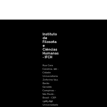
Instituto
de
Filosofia
e
Ciências
Humanas
- IFCH
Rua Cora
Coralina, 100 -
Cidade
Universitária
Zeferino Vaz,
Barão
Geraldo
Campinas -
São Paulo -
Brasil - CEP:
13083-896
Universidade