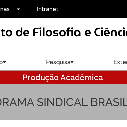
anas
Intranet
Toggle submenu
uto de Filosofia e Ciê
o
Pesquisa
Exte
Toggle submenu
Toggle submenu
Produção Acadêmica
RAMA SINDICAL BRASI