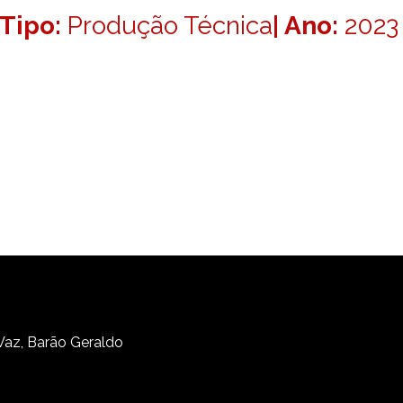
Tipo:
Produção Técnica
| Ano:
2023
 Vaz, Barão Geraldo