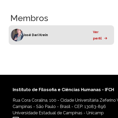
Membros
Ver
José Dari Krein
perfil
Instituto de Filosofia e Ciências Humanas - IFCH
Rua Cora Coralina, 100 - Cidade Universitária Zeferino
Campinas - São Paulo - Brasil - CEP: 13083-896
Universidade Estadual de Campinas - Unicamp