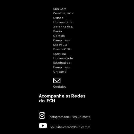
Rua Cora
Coralina, 100 -
Cidade
Universitária
Zeferino Vaz,
Barão
Geraldo
Campinas -
São Paulo -
Brasil - CEP:
13083-896
Universidade
Estadual de
Campinas -
Unicamp
Contatos
Acompanhe as Redes
do IFCH
instagram.com/ifch.unicamp
youtube.com/ifchunicamp1