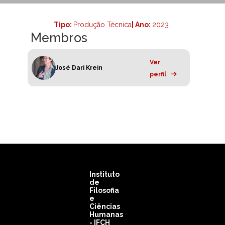
Tipo:
Produção Técnica
| Ano:
2023
Membros
Ver
José Dari Krein
perfil
Instituto
de
Filosofia
e
Ciências
Humanas
- IFCH