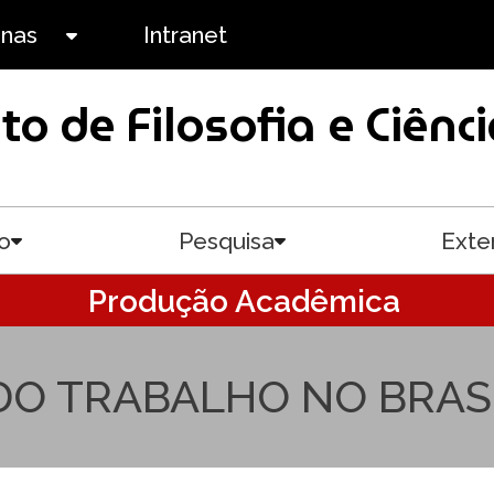
anas
Intranet
Toggle submenu
uto de Filosofia e Ciê
o
Pesquisa
Exte
Toggle submenu
Toggle submenu
Produção Acadêmica
DO TRABALHO NO BRASI