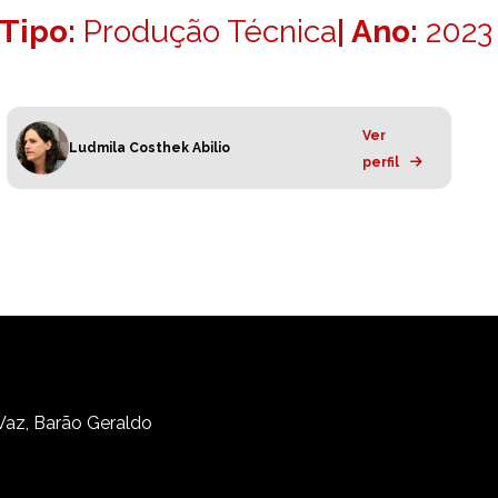
Tipo:
Produção Técnica
| Ano:
2023
Ver
Ludmila Costhek Abilio
perfil
 Vaz, Barão Geraldo