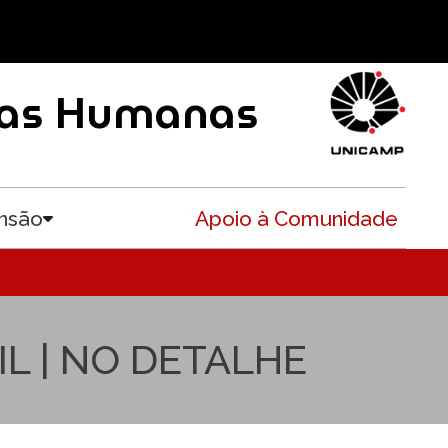
ncias Humanas
nsão
Apoio à Comunidade
Toggle submenu
L | NO DETALHE