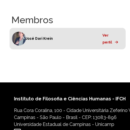
Membros
Ver
José Dari Krein
perfil
Instituto de Filosofia e Ciências Humanas - IFCH
Rua Cora Coralina, 100 - Cidade Universitária Zeferino
Campinas - São Paulo - Brasil - CEP: 13083-896
Universidade Estadual de Campinas - Unicamp