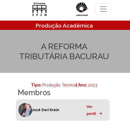
Pular para o conteúdo principal
Produção Acadêmica
A REFORMA
TRIBUTÁRIA BACURAU
Tipo:
Produção Técnica
| Ano:
2023
Membros
Ver
José Dari Krein
perfil