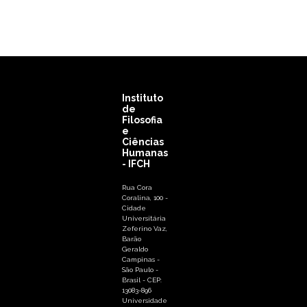
Instituto
de
Filosofia
e
Ciências
Humanas
- IFCH
Rua Cora
Coralina, 100 -
Cidade
Universitária
Zeferino Vaz,
Barão
Geraldo
Campinas -
São Paulo -
Brasil - CEP:
13083-896
Universidade