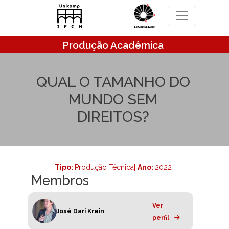
Pular para o conteúdo principal
Produção Acadêmica
QUAL O TAMANHO DO
MUNDO SEM
DIREITOS?
Tipo:
Produção Técnica
| Ano:
2022
Membros
Ver
José Dari Krein
perfil