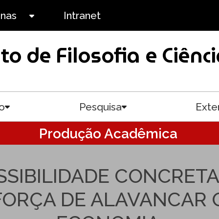
anas
Intranet
Toggle submenu
uto de Filosofia e Ciê
o
Pesquisa
Exte
Toggle submenu
Toggle submenu
Produção Acadêmica
SSIBILIDADE CONCRET
FORÇA DE ALAVANCAR 