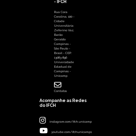
- IFCH
Rua Cora
Coralina, 100 -
Cidade
Universitária
Zeferino Vaz,
Barão
Geraldo
Campinas -
São Paulo -
Brasil - CEP:
13083-896
Universidade
Estadual de
Campinas -
Unicamp
Contatos
Acompanhe as Redes
do IFCH
instagram.com/ifch.unicamp
youtube.com/ifchunicamp1