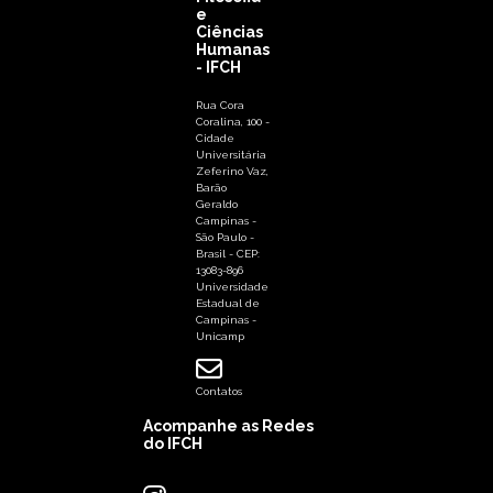
e
Ciências
Humanas
- IFCH
Rua Cora
Coralina, 100 -
Cidade
Universitária
Zeferino Vaz,
Barão
Geraldo
Campinas -
São Paulo -
Brasil - CEP:
13083-896
Universidade
Estadual de
Campinas -
Unicamp
Contatos
Acompanhe as Redes
do IFCH