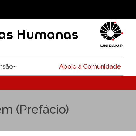
ncias Humanas
nsão
Apoio à Comunidade
Toggle submenu
m (Prefácio)