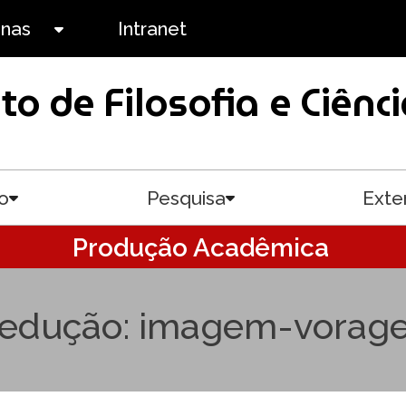
anas
Intranet
Toggle submenu
uto de Filosofia e Ciê
o
Pesquisa
Exte
Toggle submenu
Toggle submenu
Produção Acadêmica
sedução: imagem-vorage