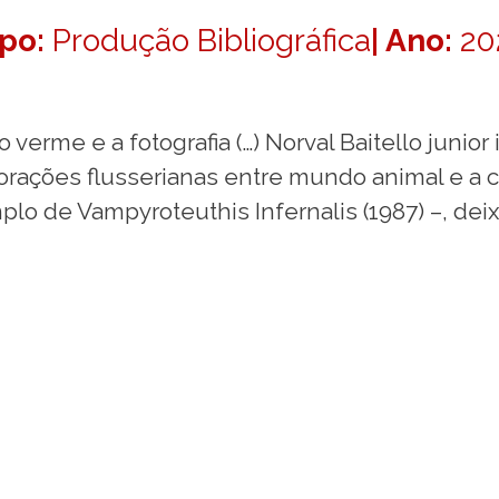
ipo:
Produção Bibliográfica
| Ano:
20
erme e a fotografia (…) Norval Baitello junior i
borações flusserianas entre mundo animal e a
plo de Vampyroteuthis Infernalis (1987) –, de