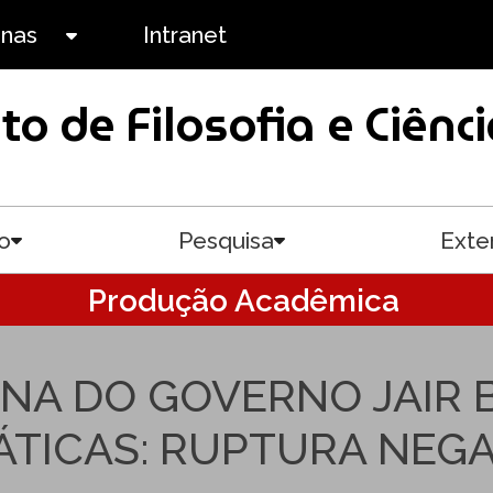
anas
Intranet
Toggle submenu
uto de Filosofia e Ciê
o
Pesquisa
Exte
Toggle submenu
Toggle submenu
Produção Acadêmica
ERNA DO GOVERNO JAIR
TICAS: RUPTURA NEGAT