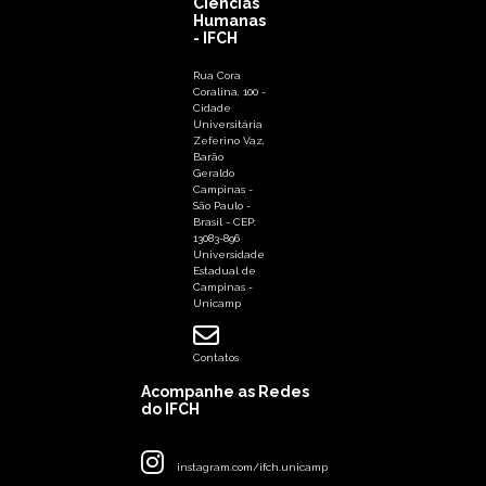
Ciências
Humanas
- IFCH
Rua Cora
Coralina, 100 -
Cidade
Universitária
Zeferino Vaz,
Barão
Geraldo
Campinas -
São Paulo -
Brasil - CEP:
13083-896
Universidade
Estadual de
Campinas -
Unicamp
Contatos
Acompanhe as Redes
do IFCH
instagram.com/ifch.unicamp