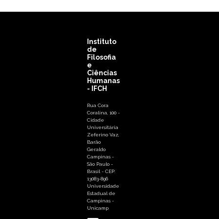
Instituto
de
Filosofia
e
Ciências
Humanas
- IFCH
Rua Cora
Coralina, 100 -
Cidade
Universitária
Zeferino Vaz,
Barão
Geraldo
Campinas -
São Paulo -
Brasil - CEP:
13083-896
Universidade
Estadual de
Campinas -
Unicamp