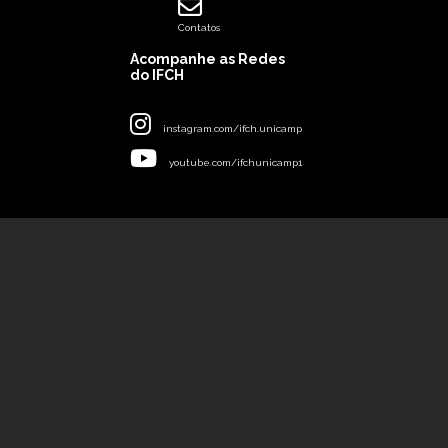
Contatos
Acompanhe as Redes
do IFCH
instagram.com/ifch.unicamp
youtube.com/ifchunicamp1