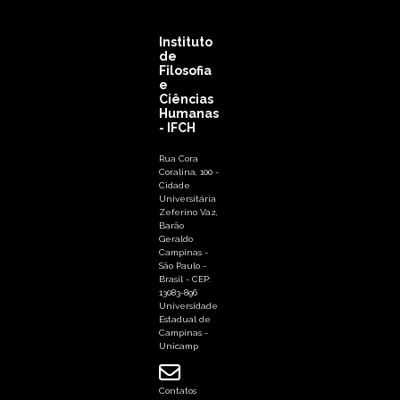
Instituto
de
Filosofia
e
Ciências
Humanas
- IFCH
Rua Cora
Coralina, 100 -
Cidade
Universitária
Zeferino Vaz,
Barão
Geraldo
Campinas -
São Paulo -
Brasil - CEP:
13083-896
Universidade
Estadual de
Campinas -
Unicamp
Contatos