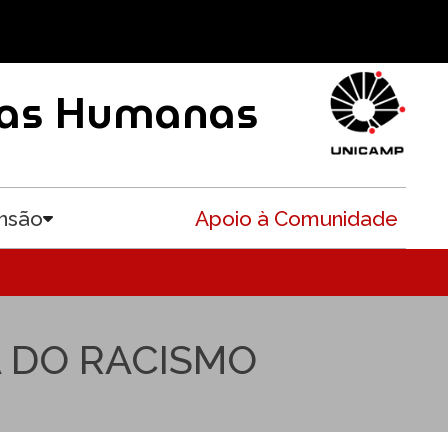
ncias Humanas
nsão
Apoio à Comunidade
Toggle submenu
 DO RACISMO