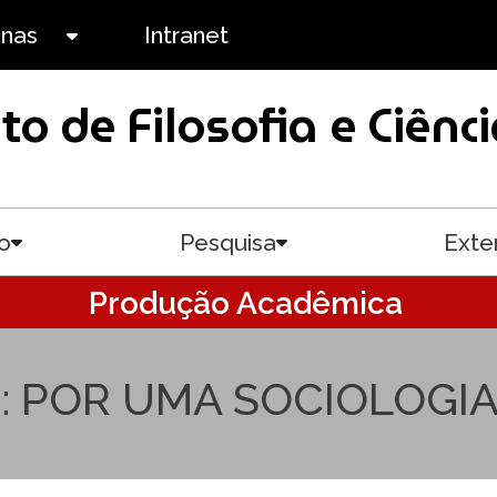
anas
Intranet
Toggle submenu
uto de Filosofia e Ciê
o
Pesquisa
Exte
Toggle submenu
Toggle submenu
Produção Acadêmica
 POR UMA SOCIOLOGIA