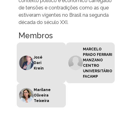
contexto político e econômico carregado
de tensões e contradições como as que
estiveram vigentes no Brasil na segunda
década do século XXI.
Membros
MARCELO
PRADO FERRARI
José
MANZANO
Dari
CENTRO
Krein
UNIVERSITÁRIO
FACAMP
Marilane
Oliveira
Teixeira