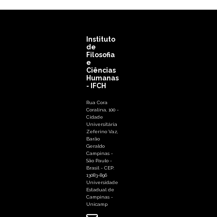
Instituto
de
Filosofia
e
Ciências
Humanas
- IFCH
Rua Cora
Coralina, 100 -
Cidade
Universitária
Zeferino Vaz,
Barão
Geraldo
Campinas -
São Paulo -
Brasil - CEP:
13083-896
Universidade
Estadual de
Campinas -
Unicamp