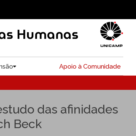
ncias Humanas
nsão
Apoio à Comunidade
Toggle submenu
estudo das afinidades
ich Beck