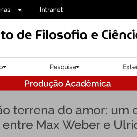
anas
Intranet
Toggle submenu
uto de Filosofia e Ciê
o
Pesquisa
Exte
Toggle submenu
Toggle submenu
Produção Acadêmica
ião terrena do amor: um 
s entre Max Weber e Ulr