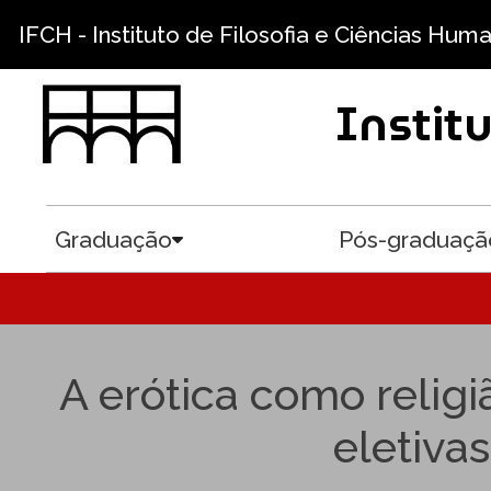
Pular para o conteúdo principal
IFCH - Instituto de Filosofia e Ciências Hum
Instit
Graduação
Pós-graduaçã
Toggle submenu
A erótica como relig
eletiva