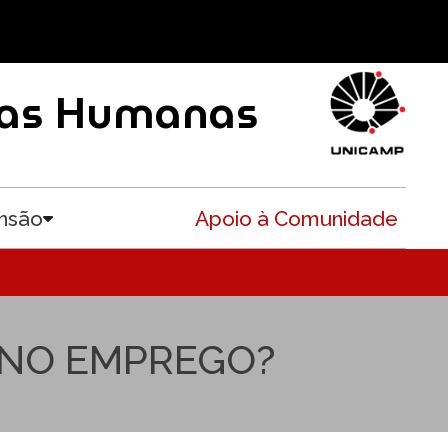
ncias Humanas
nsão
Apoio à Comunidade
Toggle submenu
ENO EMPREGO?