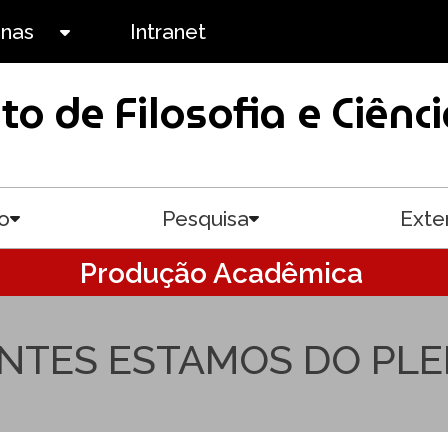
anas
Intranet
Toggle submenu
uto de Filosofia e Ciê
o
Pesquisa
Exte
Toggle submenu
Toggle submenu
Produção Acadêmica
ANTES ESTAMOS DO PL