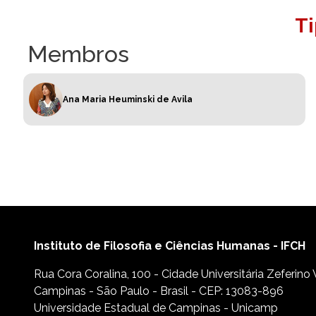
T
Membros
Ana Maria Heuminski de Avila
Instituto de Filosofia e Ciências Humanas - IFCH
Rua Cora Coralina, 100 - Cidade Universitária Zeferino
Campinas - São Paulo - Brasil - CEP: 13083-896
Universidade Estadual de Campinas - Unicamp