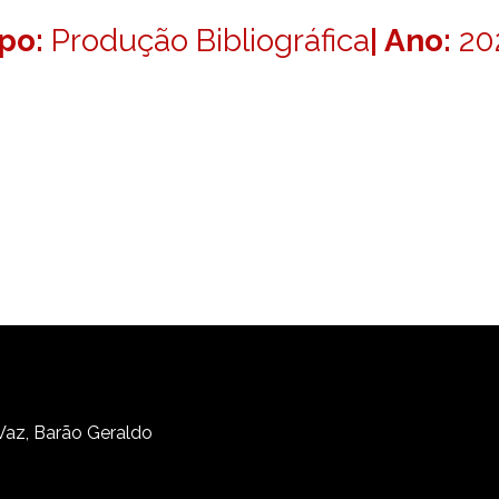
ipo:
Produção Bibliográfica
| Ano:
20
 Vaz, Barão Geraldo