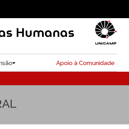
ncias Humanas
nsão
Apoio à Comunidade
Toggle submenu
RAL