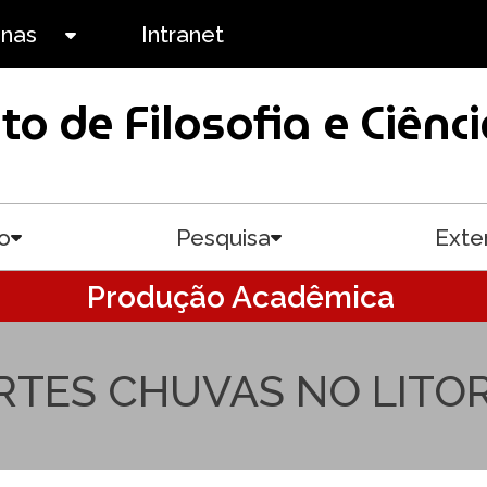
anas
Intranet
Toggle submenu
uto de Filosofia e Ciê
o
Pesquisa
Exte
Toggle submenu
Toggle submenu
Produção Acadêmica
RTES CHUVAS NO LITO