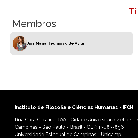
T
Membros
Ana Maria Heuminski de Avila
Instituto de Filosofia e Ciências Humanas - IFCH
Rua Cora Coralina, 100 - Cidade Universitária Zeferino
Campinas - São Paulo - Brasil - CEP: 13083-896
Universidade Estadual de Campinas - Unicamp