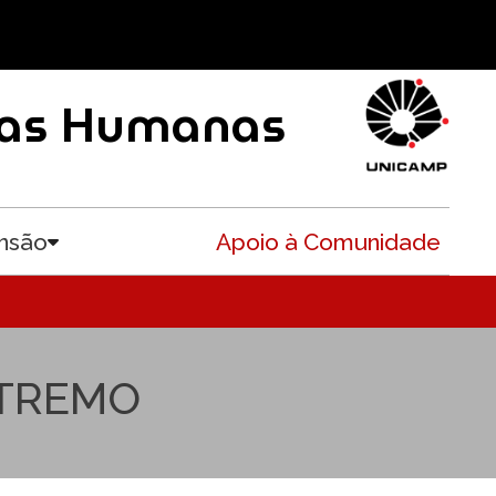
ncias Humanas
nsão
Apoio à Comunidade
Toggle submenu
XTREMO