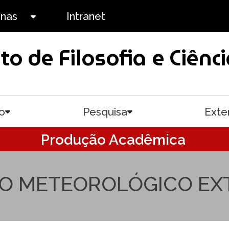
anas
Intranet
Toggle submenu
uto de Filosofia e Ciê
o
Pesquisa
Exte
Toggle submenu
Toggle submenu
Produção Acadêmica
O METEOROLÓGICO E