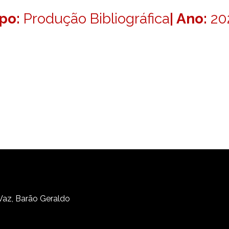
ipo:
Produção Bibliográfica
| Ano:
20
 Vaz, Barão Geraldo