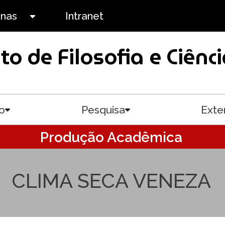
anas
Intranet
Toggle submenu
uto de Filosofia e Ciê
o
Pesquisa
Exte
Toggle submenu
Toggle submenu
Produção Acadêmica
CLIMA SECA VENEZA