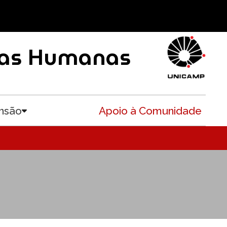
ncias Humanas
nsão
Apoio à Comunidade
Toggle submenu