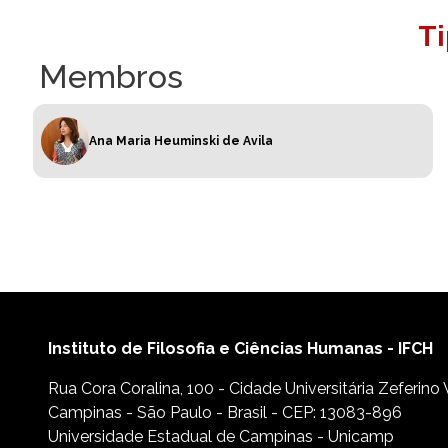
T
Membros
Ana Maria Heuminski de Avila
Instituto de Filosofia e Ciências Humanas - IFCH
Rua Cora Coralina, 100 - Cidade Universitária Zeferino
Campinas - São Paulo - Brasil - CEP: 13083-896
Universidade Estadual de Campinas - Unicamp