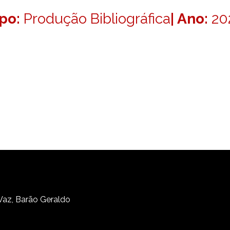
ipo:
Produção Bibliográfica
| Ano:
20
 Vaz, Barão Geraldo