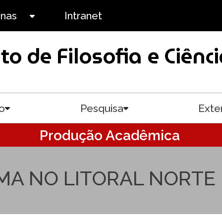
anas
Intranet
Toggle submenu
uto de Filosofia e Ciê
o
Pesquisa
Exte
Toggle submenu
Toggle submenu
Produção Acadêmica
A NO LITORAL NORTE 