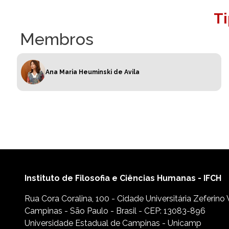
T
Membros
Ana Maria Heuminski de Avila
Instituto de Filosofia e Ciências Humanas - IFCH
Rua Cora Coralina, 100 - Cidade Universitária Zeferino
Campinas - São Paulo - Brasil - CEP: 13083-896
Universidade Estadual de Campinas - Unicamp