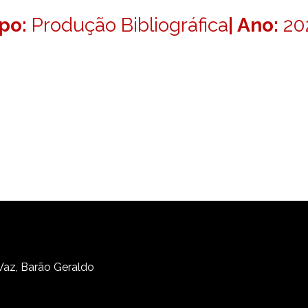
ipo:
Produção Bibliográfica
| Ano:
20
 Vaz, Barão Geraldo