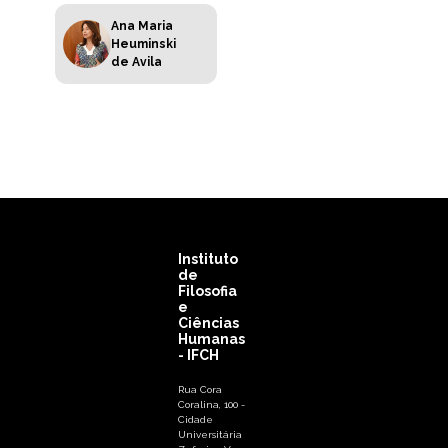
Ana Maria
Heuminski
de Avila
Instituto
de
Filosofia
e
Ciências
Humanas
- IFCH
Rua Cora
Coralina, 100 -
Cidade
Universitária