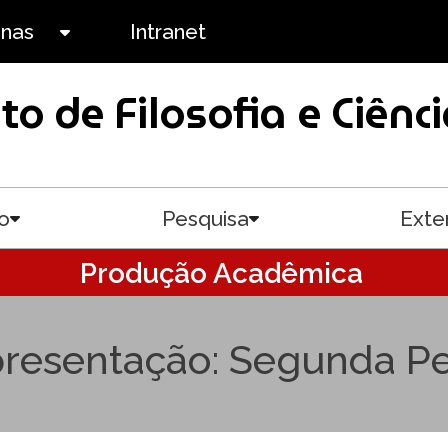
anas
Intranet
Toggle submenu
uto de Filosofia e Ciê
o
Pesquisa
Exte
Toggle submenu
Toggle submenu
Produção Acadêmica
resentação: Segunda Pe