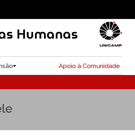
ncias Humanas
nsão
Apoio à Comunidade
Toggle submenu
le