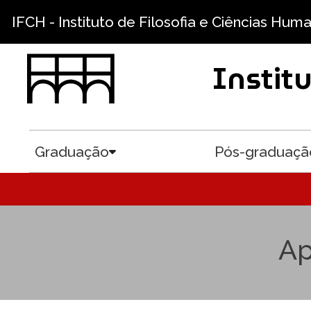
Pular para o conteúdo principal
IFCH - Instituto de Filosofia e Ciências Hum
Instit
Graduação
Pós-graduaçã
Toggle submenu
Ap