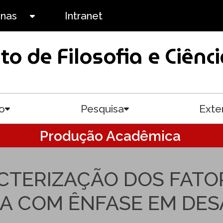
anas
Intranet
Toggle submenu
uto de Filosofia e Ciê
o
Pesquisa
Exte
Toggle submenu
Toggle submenu
Produção Acadêmica
TERIZAÇÃO DOS FATOR
AIA COM ÊNFASE EM DE