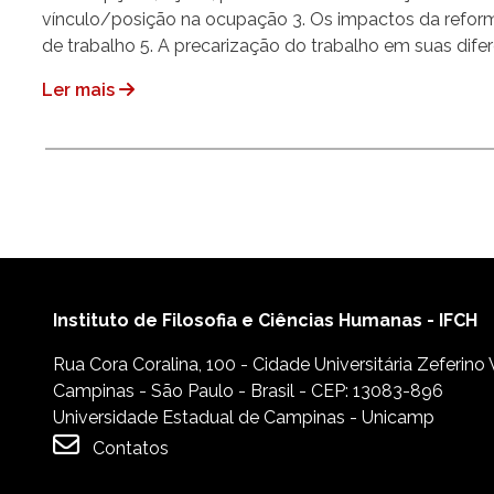
vínculo/posição na ocupação 3. Os impactos da reform
de trabalho 5. A precarização do trabalho em suas dife
Ler mais
Paginação
Instituto de Filosofia e Ciências Humanas - IFCH
Rua Cora Coralina, 100 - Cidade Universitária Zeferino
Campinas - São Paulo - Brasil - CEP: 13083-896
Universidade Estadual de Campinas - Unicamp
Contatos