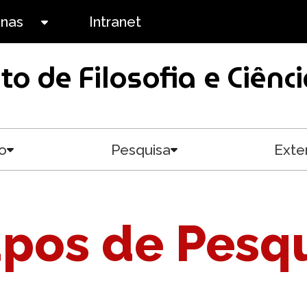
anas
Intranet
Toggle submenu
uto de Filosofia e Ciê
o
Pesquisa
Exte
Toggle submenu
Toggle submenu
pos de Pesq