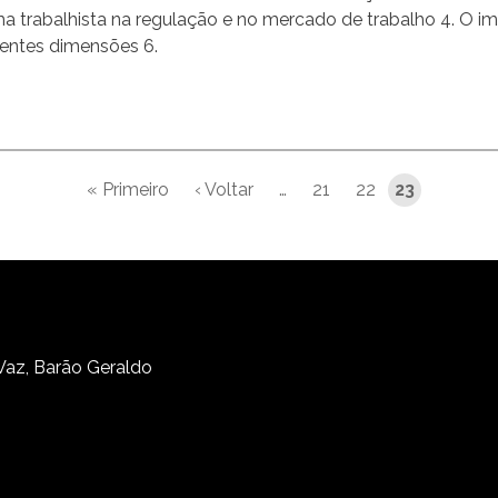
a trabalhista na regulação e no mercado de trabalho 4. O i
rentes dimensões 6.
« Primeiro
‹ Voltar
…
21
22
23
Primeira página
Página anterior
 Vaz, Barão Geraldo