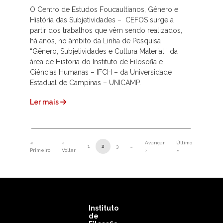
O Centro de Estudos Foucaultianos, Gênero e
História das Subjetividades – CEFOS surge a
partir dos trabalhos que vêm sendo realizados,
há anos, no âmbito da Linha de Pesquisa
“Gênero, Subjetividades e Cultura Material”, da
área de História do Instituto de Filosofia e
Ciências Humanas – IFCH – da Universidade
Estadual de Campinas – UNICAMP.
Ler mais
Paginação
«
‹
Avançar
Último
1
2
3
…
Primeira página
Página anterior
Próxima página
Última página
Primeiro
Voltar
›
»
Instituto
de