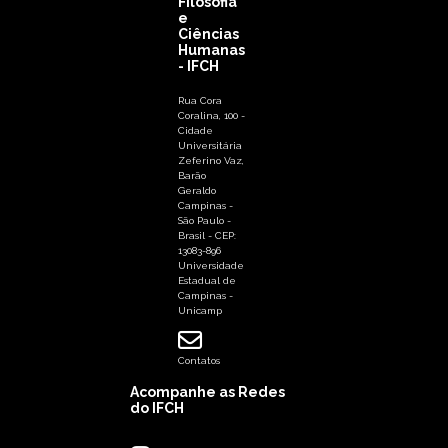
Filosofia
e
Ciências
Humanas
- IFCH
Rua Cora
Coralina, 100 -
Cidade
Universitária
Zeferino Vaz,
Barão
Geraldo
Campinas -
São Paulo -
Brasil - CEP:
13083-896
Universidade
Estadual de
Campinas -
Unicamp
Contatos
Acompanhe as Redes
do IFCH