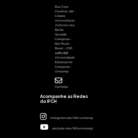
Rua Cora
Coralina, 100 -
Cidade
Universitária
Zeferino Vaz,
Barão
Geraldo
Campinas -
São Paulo -
Brasil - CEP:
13083-896
Universidade
Estadual de
Campinas -
Unicamp
Contatos
Acompanhe as Redes
do IFCH
instagram.com/ifch.unicamp
youtube.com/ifchunicamp1