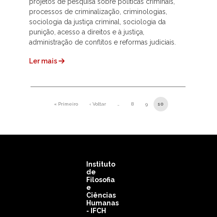
projetos de pesquisa sobre políticas criminais,
processos de criminalização, criminologias,
sociologia da justiça criminal, sociologia da
punição, acesso a direitos e à justiça,
administração de conflitos e reformas judiciais.
Ler mais
Paginação
« Primeiro
‹ Voltar
…
8
9
10
Primeira página
Página anterior
Instituto
de
Filosofia
e
Ciências
Humanas
- IFCH