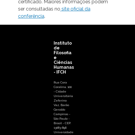
certificado. Maiores informações podem
ser consultadas no
site oficial da
conferência
.
Instituto
de
Filosofia
e
Ciências
Humanas
- IFCH
Rua Cora
Coralina, 100
- Cidade
Universitária
Zeferino
Vaz, Barão
Geraldo
Campinas -
São Paulo -
Brasil - CEP:
13083-896
Universidade