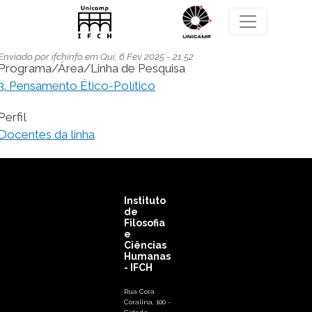
Pular para o conteúdo principal
Enviado por
ifchinfo
em
Qui, 6 Fev 2025 - 21:52
Programa/Área/Linha de Pesquisa
3. Pensamento Ético-Político
Perfil
Docentes da linha
Instituto
de
Filosofia
e
Ciências
Humanas
- IFCH
Rua Cora
Coralina, 100 -