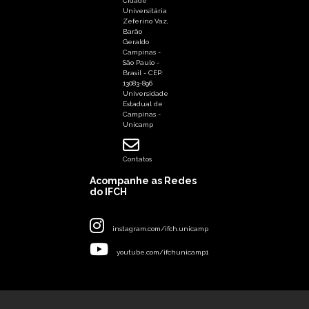
Cidade
Universitária
Zeferino Vaz,
Barão
Geraldo
Campinas -
São Paulo -
Brasil - CEP:
13083-896
Universidade
Estadual de
Campinas -
Unicamp
Contatos
Acompanhe as Redes
do IFCH
instagram.com/ifch.unicamp
youtube.com/ifchunicamp1