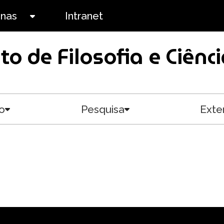
anas
Intranet
Toggle submenu
uto de Filosofia e Ciê
o
Pesquisa
Exte
Toggle submenu
Toggle submenu