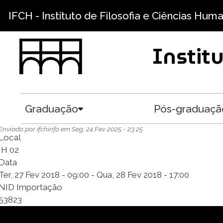
Pular para o conteúdo principal
IFCH - Instituto de Filosofia e Ciências Hum
Instit
Graduação
Pós-graduaçã
Toggle submenu
Enviado por
ifchinfo
em
Seg, 24 Fev 2025 - 23:25
Local
IH 02
Data
Ter, 27 Fev 2018 - 09:00
-
Qua, 28 Fev 2018 - 17:00
NID Importação
53823