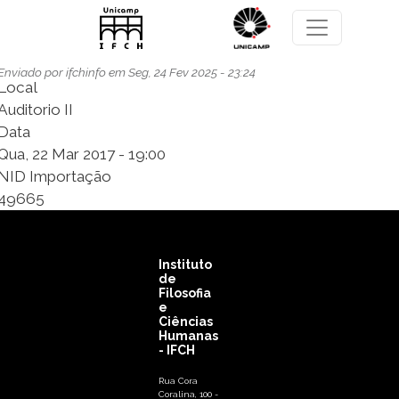
Pular para o conteúdo principal
Enviado por
ifchinfo
em
Seg, 24 Fev 2025 - 23:24
Local
Auditorio II
Data
Qua, 22 Mar 2017 - 19:00
NID Importação
49665
Instituto
de
Filosofia
e
Ciências
Humanas
- IFCH
Rua Cora
Coralina, 100 -