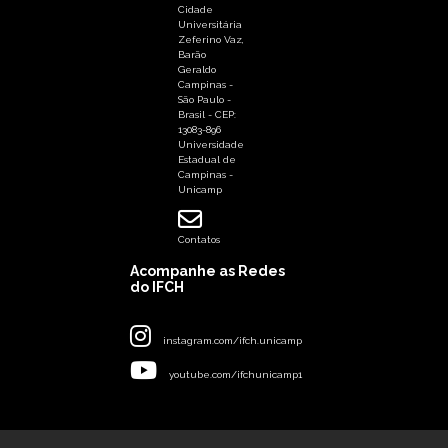
Cidade
Universitária
Zeferino Vaz,
Barão
Geraldo
Campinas -
São Paulo -
Brasil - CEP:
13083-896
Universidade
Estadual de
Campinas -
Unicamp
Contatos
Acompanhe as Redes
do IFCH
instagram.com/ifch.unicamp
youtube.com/ifchunicamp1