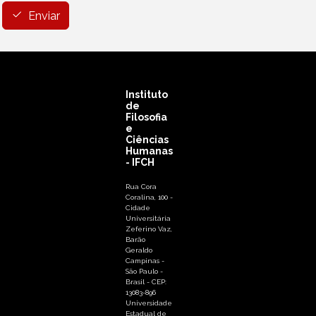
Enviar
Instituto
de
Filosofia
e
Ciências
Humanas
- IFCH
Rua Cora
Coralina, 100 -
Cidade
Universitária
Zeferino Vaz,
Barão
Geraldo
Campinas -
São Paulo -
Brasil - CEP:
13083-896
Universidade
Estadual de