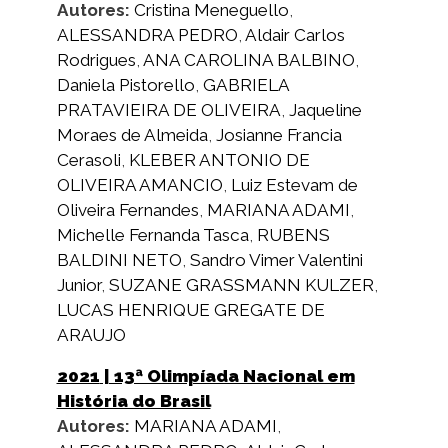
Autores:
Cristina Meneguello
,
ALESSANDRA PEDRO
,
Aldair Carlos
Rodrigues
,
ANA CAROLINA BALBINO
,
Daniela Pistorello
,
GABRIELA
PRATAVIEIRA DE OLIVEIRA
,
Jaqueline
Moraes de Almeida
,
Josianne Francia
Cerasoli
,
KLEBER ANTONIO DE
OLIVEIRA AMANCIO
,
Luiz Estevam de
Oliveira Fernandes
,
MARIANA ADAMI
,
Michelle Fernanda Tasca
,
RUBENS
BALDINI NETO
,
Sandro Vimer Valentini
Junior
,
SUZANE GRASSMANN KULZER
,
LUCAS HENRIQUE GREGATE DE
ARAUJO
2021
| 13ª Olimpíada Nacional em
História do Brasil
Autores:
MARIANA ADAMI
,