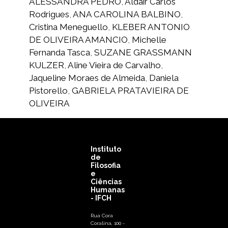
ALESSANDRA PEDRO
,
Aldair Carlos
Rodrigues
,
ANA CAROLINA BALBINO
,
Cristina Meneguello
,
KLEBER ANTONIO
DE OLIVEIRA AMANCIO
,
Michelle
Fernanda Tasca
,
SUZANE GRASSMANN
KULZER
,
Aline Vieira de Carvalho
,
Jaqueline Moraes de Almeida
,
Daniela
Pistorello
,
GABRIELA PRATAVIEIRA DE
OLIVEIRA
Instituto
de
Filosofia
e
Ciências
Humanas
- IFCH
Rua Cora
Coralina, 100 -