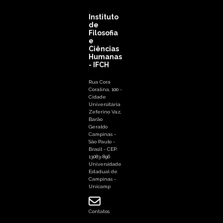
Instituto
de
Filosofia
e
Ciências
Humanas
- IFCH
Rua Cora
Coralina, 100 -
Cidade
Universitária
Zeferino Vaz,
Barão
Geraldo
Campinas -
São Paulo -
Brasil - CEP:
13083-896
Universidade
Estadual de
Campinas -
Unicamp
Contatos