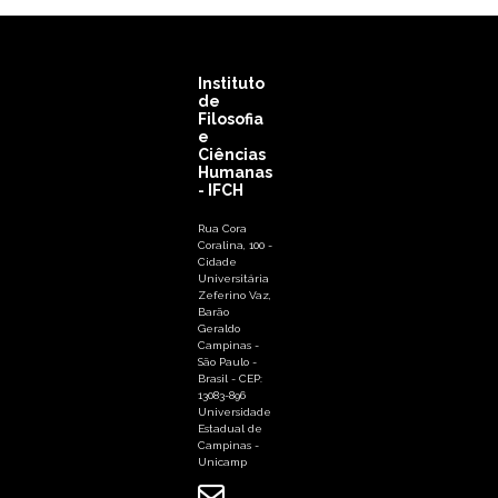
Instituto
de
Filosofia
e
Ciências
Humanas
- IFCH
Rua Cora
Coralina, 100 -
Cidade
Universitária
Zeferino Vaz,
Barão
Geraldo
Campinas -
São Paulo -
Brasil - CEP:
13083-896
Universidade
Estadual de
Campinas -
Unicamp