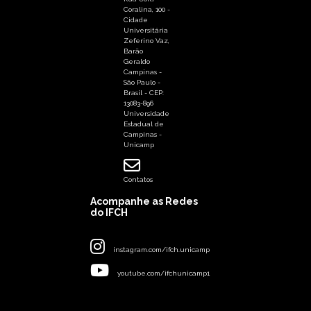
Coralina, 100 -
Cidade
Universitária
Zeferino Vaz,
Barão
Geraldo
Campinas -
São Paulo -
Brasil - CEP:
13083-896
Universidade
Estadual de
Campinas -
Unicamp
Contatos
Acompanhe as Redes
do IFCH
instagram.com/ifch.unicamp
youtube.com/ifchunicamp1