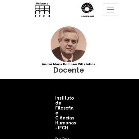
Pular para o conteúdo principal
André Maria Pompeu Villalobos
Docente
Instituto
de
Filosofia
e
Ciências
Humanas
- IFCH
Rua Cora