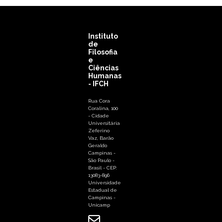
Instituto
de
Filosofia
e
Ciências
Humanas
- IFCH
Rua Cora
Coralina, 100
- Cidade
Universitária
Zeferino
Vaz, Barão
Geraldo
Campinas -
São Paulo -
Brasil - CEP:
13083-896
Universidade
Estadual de
Campinas -
Unicamp