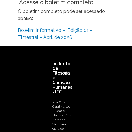
Acesse o boletim completo
O boletim completo pode ser acessado
abaixo:
Boletim Informativo – Edição 01 –
Timestral – Abril de 2026
Instituto
de
Filosofia
e
Ciências
Humanas
- IFCH
Rua Cora
Coralina, 100
- Cidade
Universitária
Zeferino
Vaz, Barão
Geraldo