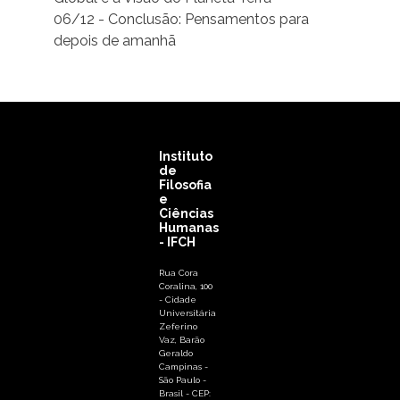
06/12 - Conclusão: Pensamentos para
depois de amanhã
Instituto
de
Filosofia
e
Ciências
Humanas
- IFCH
Rua Cora
Coralina, 100
- Cidade
Universitária
Zeferino
Vaz, Barão
Geraldo
Campinas -
São Paulo -
Brasil - CEP: