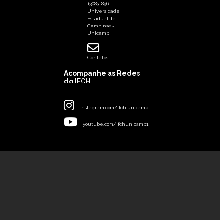
13083-896
Universidade
Estadual de
Campinas -
Unicamp
Contatos
Acompanhe as Redes
do IFCH
instagram.com/ifch.unicamp
youtube.com/ifchunicamp1