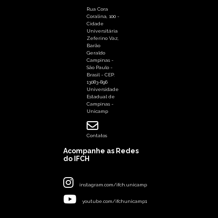
Rua Cora
Coralina, 100 -
Cidade
Universitária
Zeferino Vaz,
Barão
Geraldo
Campinas -
São Paulo -
Brasil - CEP:
13083-896
Universidade
Estadual de
Campinas -
Unicamp
Contatos
Acompanhe as Redes
do IFCH
instagram.com/ifch.unicamp
youtube.com/ifchunicamp1