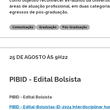
Inscrições para o Prêmio Egr
2025
O Instituto de Filosofia e Ciências Humanas da U
inscrições para o
Prêmio Egresso Destaque da U
como objetivo reconhecer ex-alunos da Univers
áreas de atuação profissional, em duas categori
egressos de pós-graduação.
Comunicação
Graduação
Pós-Graduação