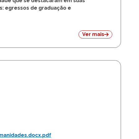
esso Destaque da Unicamp
nicamp informa a abertura das
nicamp 2025
. A iniciativa tem
idade que se destacaram em suas
as: egressos de graduação e
Ver mais