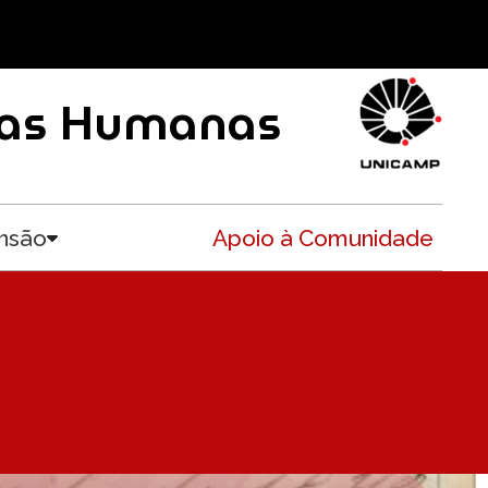
ncias Humanas
nsão
Apoio à Comunidade
Toggle submenu