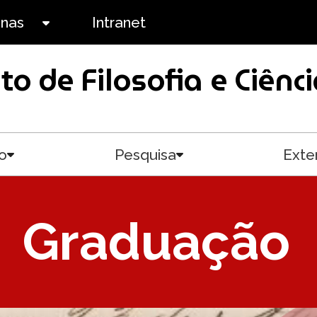
anas
Intranet
Toggle submenu
uto de Filosofia e Ciê
o
Pesquisa
Exte
Toggle submenu
Toggle submenu
Graduação