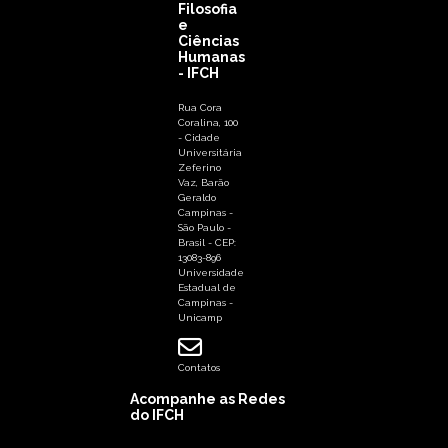
Filosofia
e
Ciências
Humanas
- IFCH
Rua Cora
Coralina, 100
- Cidade
Universitária
Zeferino
Vaz, Barão
Geraldo
Campinas -
São Paulo -
Brasil - CEP:
13083-896
Universidade
Estadual de
Campinas -
Unicamp
Contatos
Acompanhe as Redes
do IFCH