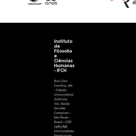
Instituto
de
Filosofia
e
Ciências
Humanas
- IFCH
Rua Cora
Coralina, 100
- Cidade
Universitária
Zeferino
Vaz, Barão
Geraldo
Campinas -
São Paulo -
Brasil - CEP:
13083-896
Universidade
Estadual de