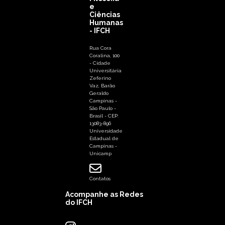
e
Ciências
Humanas
- IFCH
Rua Cora
Coralina, 100
- Cidade
Universitária
Zeferino
Vaz, Barão
Geraldo
Campinas -
São Paulo -
Brasil - CEP:
13083-896
Universidade
Estadual de
Campinas -
Unicamp
Contatos
Acompanhe as Redes
do IFCH