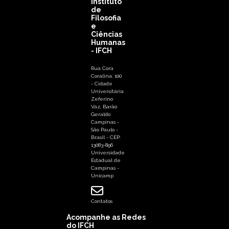
Instituto
de
Filosofia
e
Ciências
Humanas
- IFCH
Rua Cora
Coralina, 100
- Cidade
Universitária
Zeferino
Vaz, Barão
Geraldo
Campinas -
São Paulo -
Brasil - CEP:
13083-896
Universidade
Estadual de
Campinas -
Unicamp
Contatos
Acompanhe as Redes
do IFCH