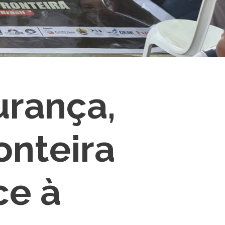
rança,
onteira
ce à