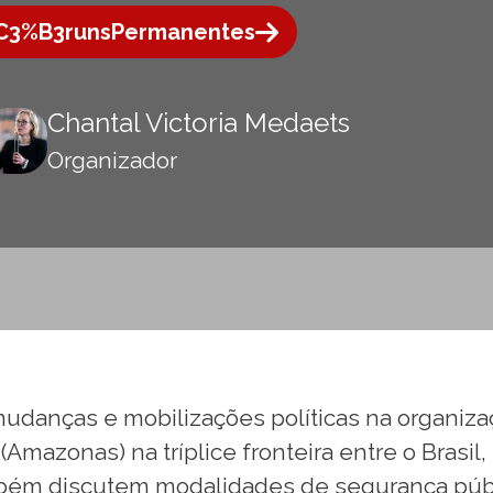
C3%B3runsPermanentes
Chantal Victoria Medaets
Organizador
 mudanças e mobilizações políticas na organiz
Amazonas) na tríplice fronteira entre o Brasil
mbém discutem modalidades de segurança públi