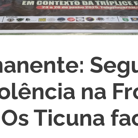
anente: Segu
iolência na Fr
Os Ticuna fa