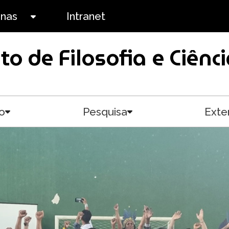
anas
Intranet
Toggle submenu
uto de Filosofia e Ciê
o
Pesquisa
Exte
Toggle submenu
Toggle submenu