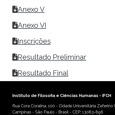
Anexo V
Anexo VI
Inscrições
Resultado Preliminar
Resultado Final
Instituto de Filosofia e Ciências Humanas - IFCH
Rua Cora Coralina, 100 - Cidade Universitária Zeferino
Campinas - São Paulo - Brasil - CEP: 13083-896