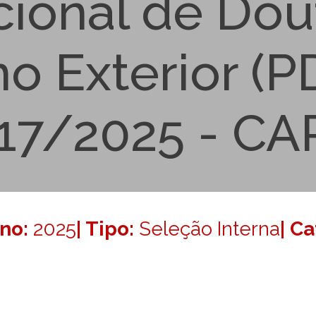
ucional de Do
o Exterior (
17/2025 - CA
Ano:
2025
| Tipo:
Seleção Interna
| C