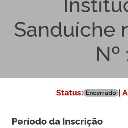
Instit
Sanduíche n
Nº 
Status:
| 
Encerrado
Período da Inscrição