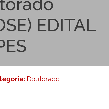
utorado
PDSE) EDITAL
PES
ategoria:
Doutorado