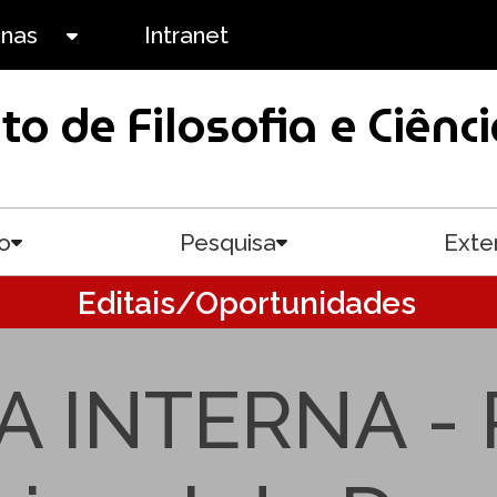
anas
Intranet
Toggle submenu
uto de Filosofia e Ciê
o
Pesquisa
Exte
Toggle submenu
Toggle submenu
Editais/Oportunidades
 INTERNA - 